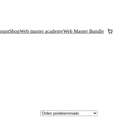
ount
Shop
Web master academy
Web Master Bundle