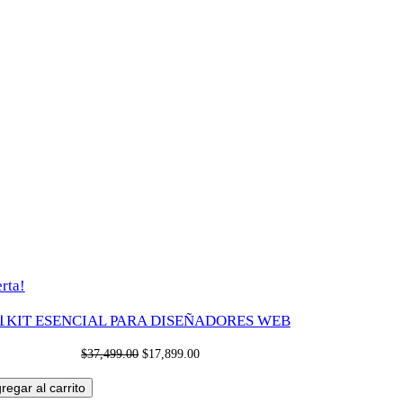
Producto
rta!
en
KIT ESENCIAL PARA DISEÑADORES WEB
oferta
Original
Current
$
37,499.00
$
17,899.00
price
price
regar al carrito
was:
is: