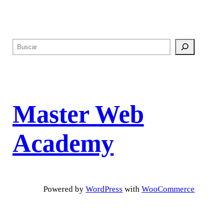
$37,499.00.
$17,899.00.
B
u
s
c
a
Master Web
r
Academy
Powered by
WordPress
with
WooCommerce