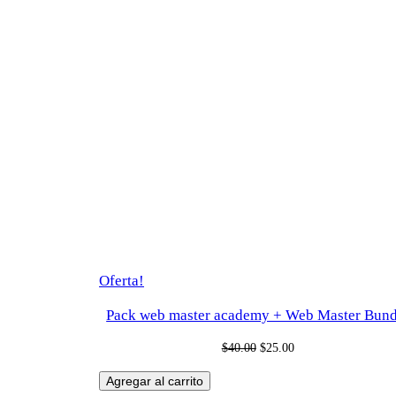
Producto
Oferta!
en
Pack web master academy + Web Master Bund
oferta
Original
Current
$
40.00
$
25.00
price
price
Agregar al carrito
was:
is: