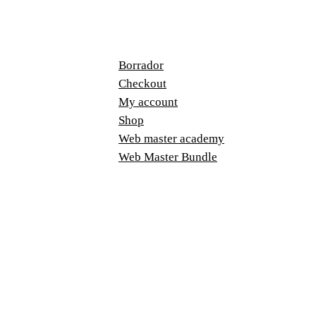
$40.00.
$25.00.
Borrador
Checkout
My account
Shop
Web master academy
Web Master Bundle