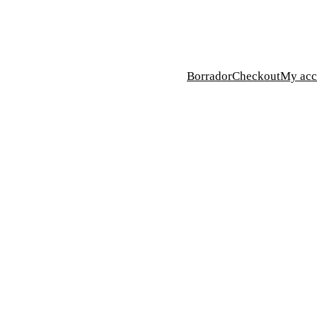
Borrador
Checkout
My acc