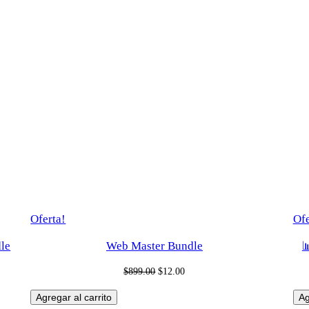
Producto
Oferta!
Ofe
en
le
Web Master Bundle

oferta
Original
Current
$
899.00
$
12.00
price
price
Agregar al carrito
Ag
was:
is: